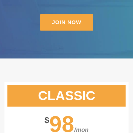
JOIN NOW
CLASSIC
98
$
/mon