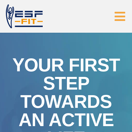
Skip
to
Tog
content
Nav
HOME
EGYM
YOUR FIRST
STEP
FYSIOTHERAPIE
TOWARDS
ABONNEMENTEN
AN ACTIVE
CONTACT