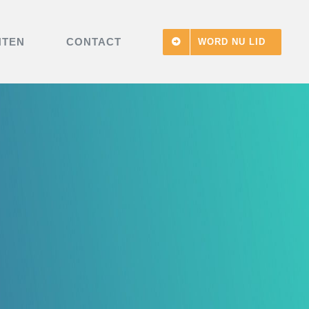
NTEN
CONTACT
WORD NU LID