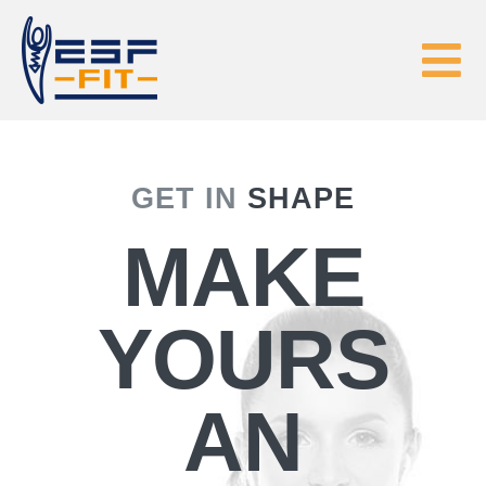
Skip
to
Tog
content
Nav
HOME
GET IN
SHAPE
EGYM
MAKE
FYSIOTHERAPIE
YOURS
ABONNEMENTEN
AN
CONTACT