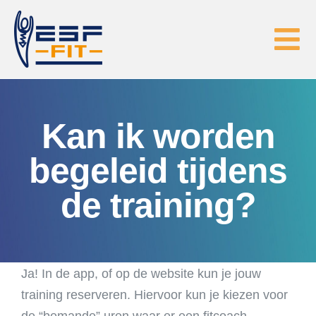
Skip
to
Tog
content
Nav
HOME
Kan ik worden
EGYM
begeleid tijdens
FYSIOTHERAPIE
de training?
ABONNEMENTEN
Ja! In de app, of op de website kun je jouw
CONTACT
training reserveren. Hiervoor kun je kiezen voor