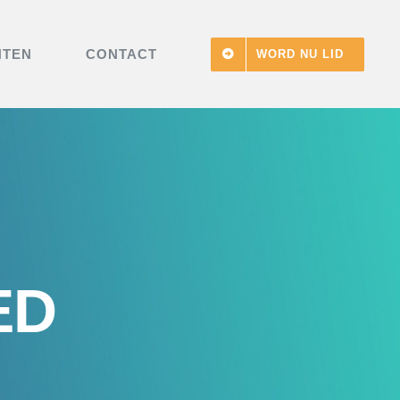
NTEN
CONTACT
WORD NU LID
ED