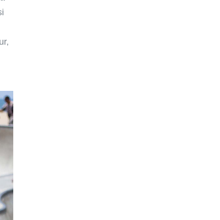
si
ur,