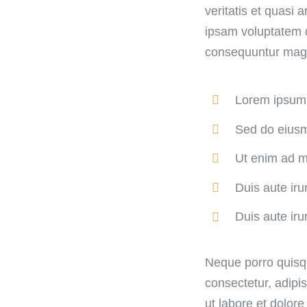
veritatis et quasi
ipsam voluptatem qu
consequuntur magni
Lorem ipsum d
Sed do eiusm
Ut enim ad mi
Duis aute irur
Duis aute irur
Neque porro quisqu
consectetur, adipi
ut labore et dolo