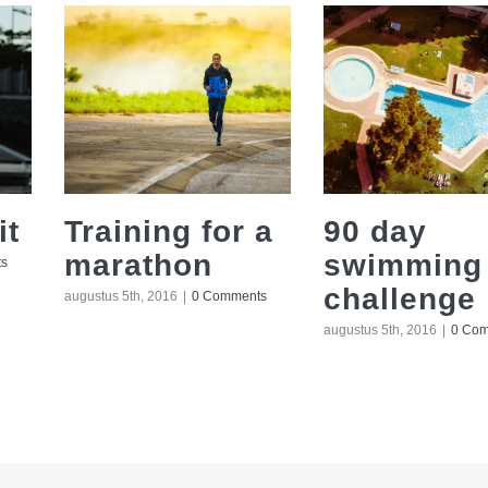
it
Training for a
90 day
marathon
swimming
ts
challenge
augustus 5th, 2016
|
0 Comments
augustus 5th, 2016
|
0 Co