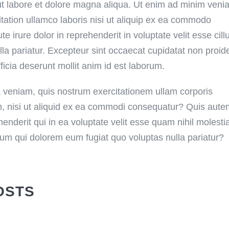
ut labore et dolore magna aliqua. Ut enim ad minim veni
itation ullamco laboris nisi ut aliquip ex ea commodo
e irure dolor in reprehenderit in voluptate velit esse cil
lla pariatur. Excepteur sint occaecat cupidatat non proid
fficia deserunt mollit anim id est laborum.
 veniam, quis nostrum exercitationem ullam corporis
m, nisi ut aliquid ex ea commodi consequatur? Quis aut
henderit qui in ea voluptate velit esse quam nihil molesti
llum qui dolorem eum fugiat quo voluptas nulla pariatur?
OSTS