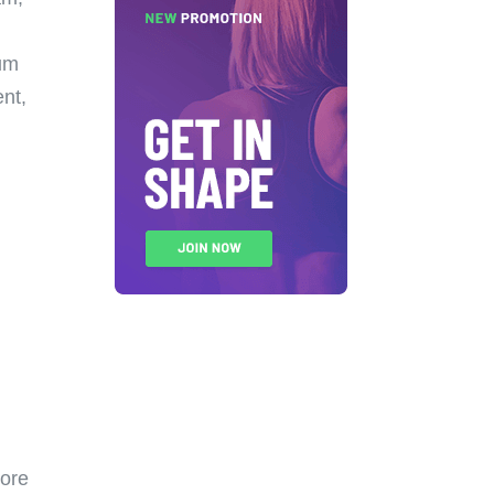
lum
ent,
tore